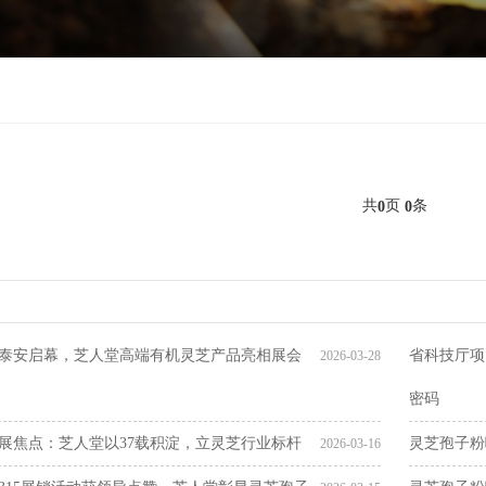
共
页
条
0
0
泰安启幕，芝人堂高端有机灵芝产品亮相展会
省科技厅项
2026-03-28
密码
展焦点：芝人堂以37载积淀，立灵芝行业标杆
灵芝孢子粉
2026-03-16