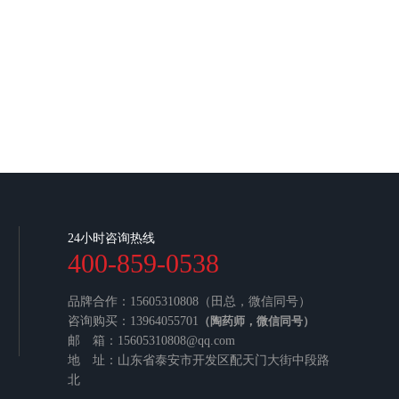
24小时咨询热线
400-859-0538
品牌合作：15605310808（田总，微信同号）
咨询购买：13964055701
（陶药师，微信同号）
邮 箱：15605310808@qq.com
地 址：山东省泰安市开发区配天门大街中段路
北