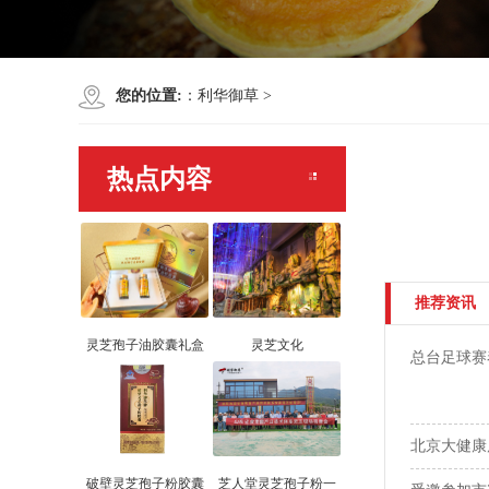
您的位置:
：
利华御草
>
热点内容
推荐资讯
灵芝孢子油胶囊礼盒
灵芝文化
总台足球赛
北京大健康
破壁灵芝孢子粉胶囊
芝人堂灵芝孢子粉一