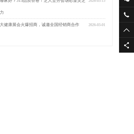
哪家好？315品质答卷！芝人堂分会场彰显灵芝
2026-03-15
力
大健康展会火爆招商，诚邀全国经销商合作
2026-03-01
TO