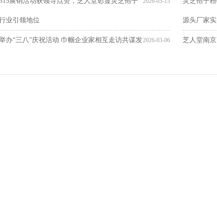
315展销活动获领导点赞，芝人堂彰显灵芝孢子
灵芝孢子粉
2026-03-15
行业引领地位
源头厂家实
举办“三八”庆祝活动 巾帼企业家相互走访共谋发
芝人堂南京
2026-03-06