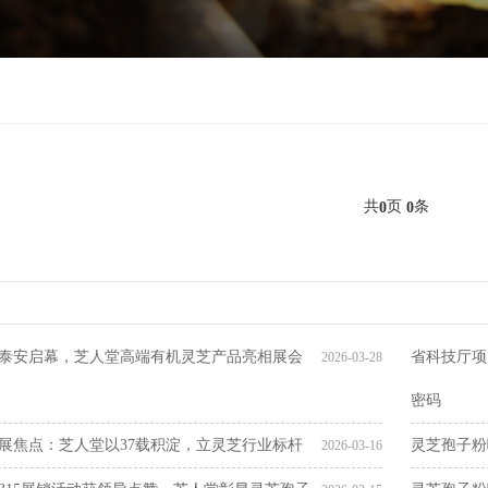
共
页
条
0
0
泰安启幕，芝人堂高端有机灵芝产品亮相展会
省科技厅项
2026-03-28
密码
展焦点：芝人堂以37载积淀，立灵芝行业标杆
灵芝孢子粉
2026-03-16