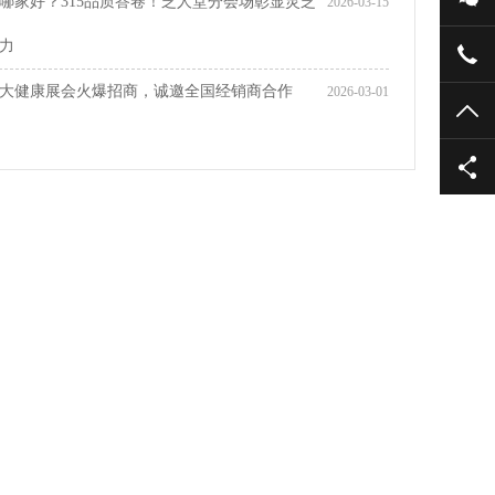
哪家好？315品质答卷！芝人堂分会场彰显灵芝
2026-03-15
力
大健康展会火爆招商，诚邀全国经销商合作
2026-03-01
TO