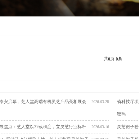
共
页
条
0
0
泰安启幕，芝人堂高端有机灵芝产品亮相展会
省科技厅项
2026-03-28
密码
展焦点：芝人堂以37载积淀，立灵芝行业标杆
灵芝孢子粉
2026-03-16