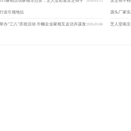
315展销活动获领导点赞，芝人堂彰显灵芝孢子
灵芝孢子粉
2026-03-15
行业引领地位
源头厂家实
举办“三八”庆祝活动 巾帼企业家相互走访共谋发
芝人堂南京
2026-03-06