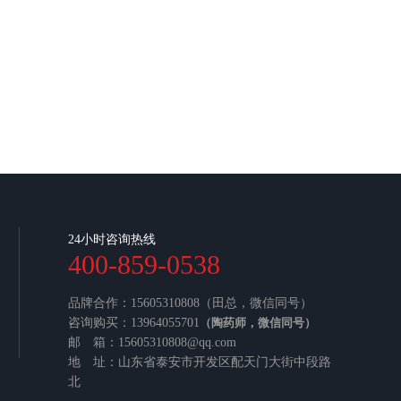
24小时咨询热线
400-859-0538
品牌合作：15605310808（田总，微信同号）
咨询购买：13964055701
（陶药师，微信同号）
邮 箱：15605310808@qq.com
地 址：山东省泰安市开发区配天门大街中段路
北