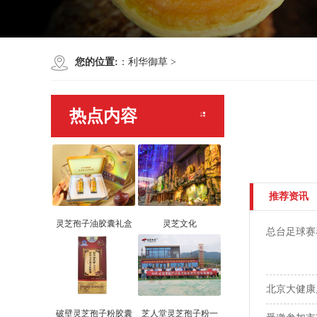
您的位置:
：
利华御草
>
热点内容
推荐资讯
灵芝孢子油胶囊礼盒
灵芝文化
总台足球赛
北京大健康
破壁灵芝孢子粉胶囊
芝人堂灵芝孢子粉一