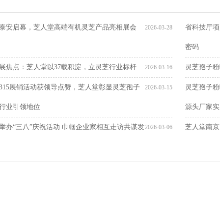
泰安启幕，芝人堂高端有机灵芝产品亮相展会
省科技厅项
2026-03-28
密码
展焦点：芝人堂以37载积淀，立灵芝行业标杆
灵芝孢子粉
2026-03-16
315展销活动获领导点赞，芝人堂彰显灵芝孢子
灵芝孢子粉
2026-03-15
行业引领地位
源头厂家实
举办“三八”庆祝活动 巾帼企业家相互走访共谋发
芝人堂南京
2026-03-06