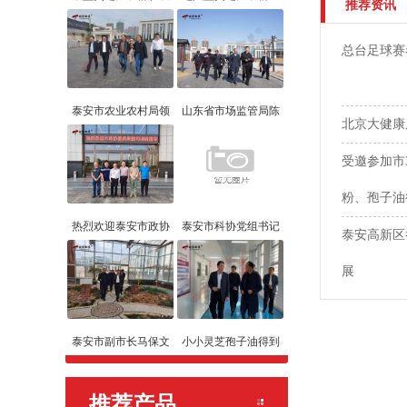
推荐资讯
总台足球赛
泰安市农业农村局领
山东省市场监管局陈
北京大健康
受邀参加市
粉、孢子油
热烈欢迎泰安市政协
泰安市科协党组书记
泰安高新区
展
泰安市副市长马保文
小小灵芝孢子油得到
推荐产品