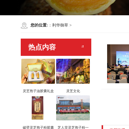
您的位置:
：
利华御草
>
热点内容
灵芝孢子油胶囊礼盒
灵芝文化
破壁灵芝孢子粉胶囊
芝人堂灵芝孢子粉一