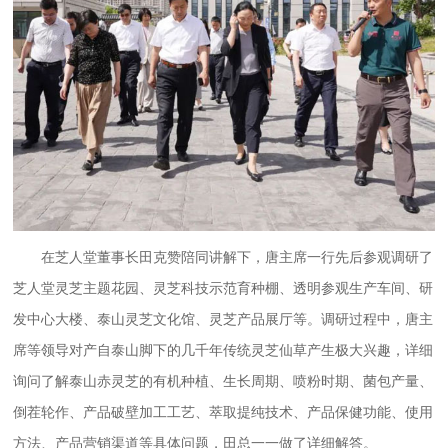
在芝人堂董事长田克赞陪同讲解下，唐主席一行先后参观调研了
芝人堂灵芝主题花园、灵芝科技示范育种棚、透明参观生产车间、研
发中心大楼、泰山灵芝文化馆、灵芝产品展厅等。调研过程中，唐主
席等领导对产自泰山脚下的几千年传统灵芝仙草产生极大兴趣，详细
询问了解泰山赤灵芝的有机种植、生长周期、喷粉时期、菌包产量、
倒茬轮作、产品破壁加工工艺、萃取提纯技术、产品保健功能、使用
方法、产品营销渠道等具体问题，田总一一做了详细解答。