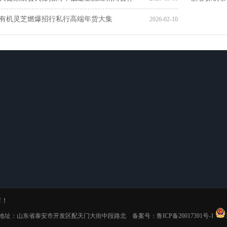
有机灵芝燃爆招行私行高端年货大集
2026-02-10
灵芝产业园
招商合作
联系我们
种植基地
在线留言
生产基地
灵芝文化
察！
 版权所有 地址：山东省泰安市开发区配天门大街中段路北 备案号：
鲁ICP备20017391号-1