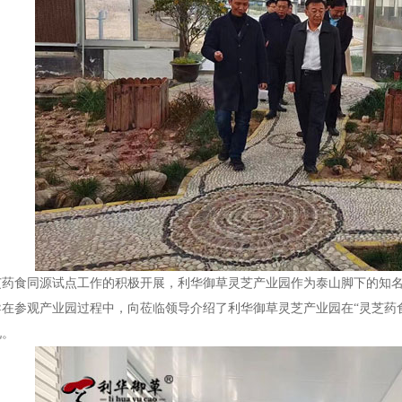
芝药食同源试点工作的积极开展，利华御草灵芝产业园作为泰山脚下的知
导在参观产业园过程中，向莅临领导介绍了利华御草灵芝产业园在“灵芝药
况。