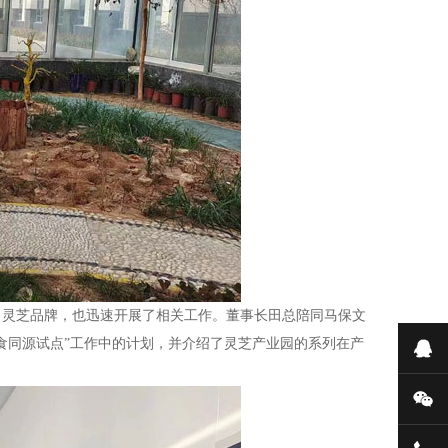
名灵芝品牌，也迅速开展了相关工作。董事长田总陪同马保文
食同源试点”工作中的计划，并介绍了灵芝产业园的系列在产
在
微