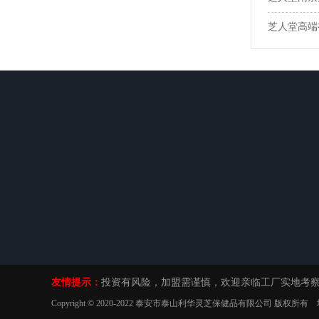
芝人堂高端
关于我们
产品中心
新闻动态
企业文化
破壁灵芝孢子粉
企业新闻
独家生产声明
灵芝孢子油胶囊
友情提示：
投资有风险，加盟需谨慎，欢迎亲临工厂实地考
Copyright © 2020-2022 泰安市泰山利华灵芝保健品有限公司