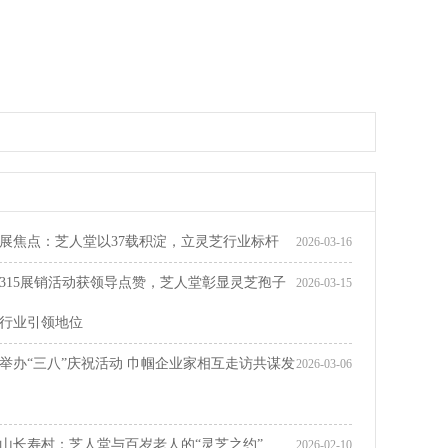
之星”颁奖暨座谈会在芝人堂召开，田总荣获“乡村之星”荣誉
展焦点：芝人堂以37载积淀，立灵芝行业标杆
2026-03-16
315展销活动获领导点赞，芝人堂彰显灵芝孢子
2026-03-15
行业引领地位
举办“三八”庆祝活动 巾帼企业家相互走访共谋发
2026-03-06
山长寿村：芝人堂与百岁老人的“灵芝之约”
2026-02-10