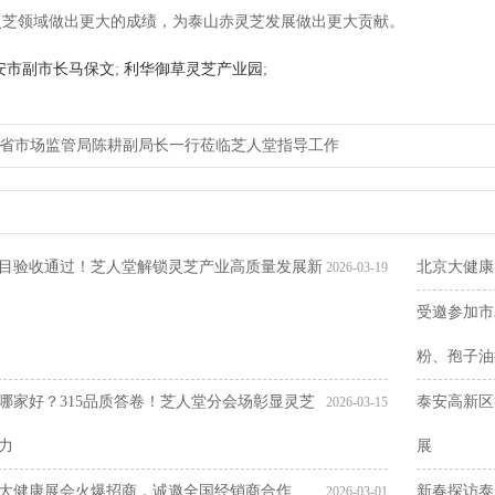
灵芝领域做出更大的成绩，为泰山赤灵芝发展做出更大贡献。
安市副市长马保文
;
利华御草灵芝产业园
;
省市场监管局陈耕副局长一行莅临芝人堂指导工作
下一篇：泰安高新区首届“望岳人才·乡村
目验收通过！芝人堂解锁灵芝产业高质量发展新
北京大健康
2026-03-19
受邀参加市
粉、孢子油
哪家好？315品质答卷！芝人堂分会场彰显灵芝
泰安高新区
2026-03-15
力
展
大健康展会火爆招商，诚邀全国经销商合作
新春探访泰
2026-03-01