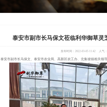
泰安市副市长马保文莅临利华御草灵
发布时间：2022-03-05 11:42
人气
4日，泰安市副市长马保文、泰安市农业局、高新区农工办、北集坡镇相关领