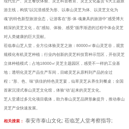
现代生产、灵芝餐饮体验、灵芝科普教育、灵芝文化鉴赏”6大主题旅
游主线，构筑“以沉浸感受为形、以泰山灵芝为体、以灵芝文化为
魂”的特色新型旅游业态，让游客在“形·体·魂兼具的旅游中”感受博大
精深的灵芝文化，在“感知、体验、感受”循序渐进的过程中体会灵芝
对人类健康的巨大贡献。
莅临泰山芝人堂，全方位体验灵芝之旅：80000㎡泰山灵芝谷，观赏
规模化有机灵芝种植；行业内创新的灵芝科技育种示范区，开创灵芝
立体种植模式；占地18000㎡灵芝主题园区，感受不一样的工业基
地；透明化灵芝产品生产车间，目睹灵芝从原料到产品的全过
程；“形、色、味”俱佳的特色灵芝宴，仙草灵芝从养生到餐桌；全国
首家沉浸式泰山灵芝文化馆，体验“动”起来的灵芝文化。
芝人堂通过多元化项目载体，助力泰山灵芝品牌形象提升，推动泰山
灵芝产业快速发展。
泰安市泰山文化
;
莅临芝人堂考察指导
;
相关搜索：