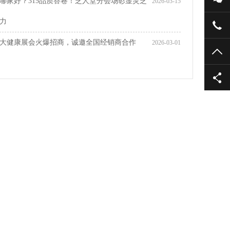
哪家好？315品质答卷！芝人堂分会场彰显灵芝
2026-03-15
力
大健康展会火爆招商，诚邀全国经销商合作
2026-03-01
TO