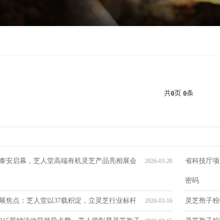
共
页
条
0
0
泰安启幕，芝人堂高端有机灵芝产品亮相展会
省科技厅项
2026-03-28
密码
展焦点：芝人堂以37载积淀，立灵芝行业标杆
灵芝孢子粉
2026-03-16