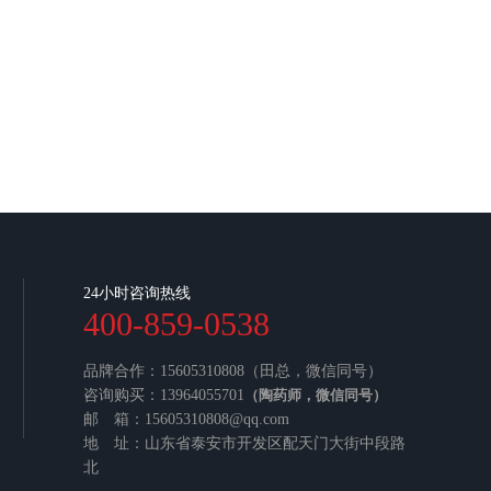
24小时咨询热线
400-859-0538
品牌合作：15605310808（田总，微信同号）
咨询购买：13964055701
（陶药师，微信同号）
邮 箱：15605310808@qq.com
地 址：山东省泰安市开发区配天门大街中段路
北