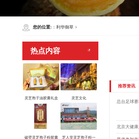
您的位置:
：
利华御草
>
热点内容
推荐资讯
灵芝孢子油胶囊礼盒
灵芝文化
总台足球赛
北京大健康
破壁灵芝孢子粉胶囊
芝人堂灵芝孢子粉一