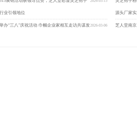
315展销活动获领导点赞，芝人堂彰显灵芝孢子
灵芝孢子粉
2026-03-15
行业引领地位
源头厂家实
举办“三八”庆祝活动 巾帼企业家相互走访共谋发
芝人堂南京
2026-03-06