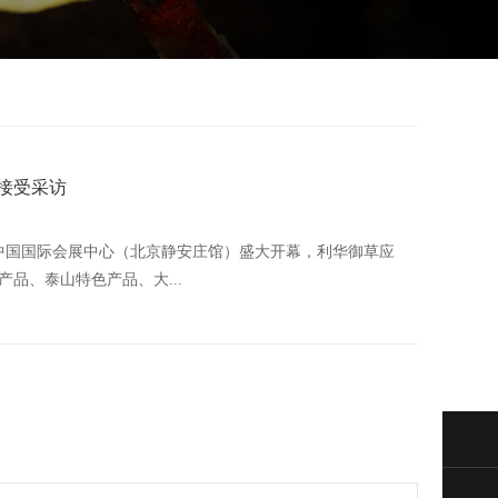
接受采访
会在中国国际会展中心（北京静安庄馆）盛大开幕，利华御草应
品、泰山特色产品、大...
在
微