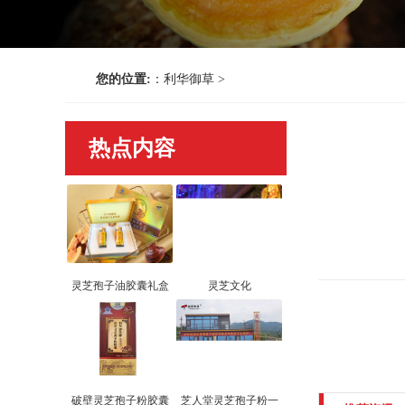
您的位置:
：
利华御草
>
热点内容
灵芝孢子油胶囊礼盒
灵芝文化
破壁灵芝孢子粉胶囊
芝人堂灵芝孢子粉一