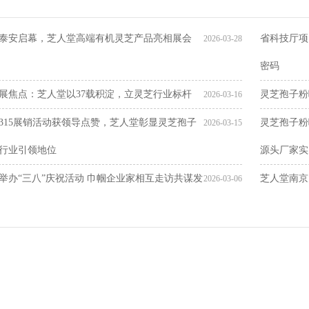
泰安启幕，芝人堂高端有机灵芝产品亮相展会
省科技厅项
2026-03-28
密码
展焦点：芝人堂以37载积淀，立灵芝行业标杆
灵芝孢子粉
2026-03-16
315展销活动获领导点赞，芝人堂彰显灵芝孢子
灵芝孢子粉
2026-03-15
行业引领地位
源头厂家实
举办“三八”庆祝活动 巾帼企业家相互走访共谋发
芝人堂南京
2026-03-06