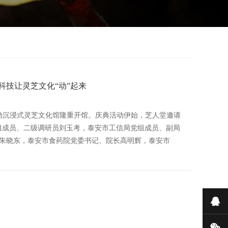
科技让灵芝文化“动”起来
家互动沉浸式灵芝文化馆隆重开馆。庆典活动伊始，芝人堂邀请
组成员、二级调研员刘玉考，泰安市工信局党组成员、副局
朱晓东，泰安市食药院党委书记、院长高明辉，泰安市
在
微