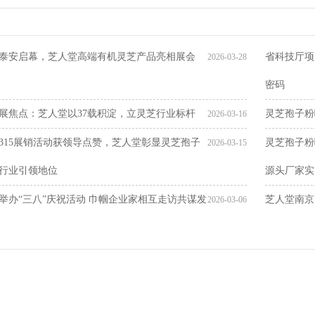
泰安启幕，芝人堂高端有机灵芝产品亮相展会
省科技厅项
2026-03-28
密码
展焦点：芝人堂以37载积淀，立灵芝行业标杆
灵芝孢子粉
2026-03-16
315展销活动获领导点赞，芝人堂彰显灵芝孢子
灵芝孢子粉
2026-03-15
行业引领地位
源头厂家实
举办“三八”庆祝活动 巾帼企业家相互走访共谋发
芝人堂南京
2026-03-06