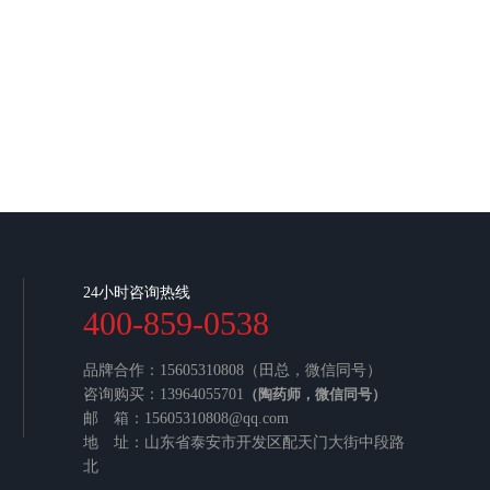
24小时咨询热线
400-859-0538
品牌合作：15605310808（田总，微信同号）
咨询购买：13964055701
（陶药师，微信同号）
邮 箱：15605310808@qq.com
地 址：山东省泰安市开发区配天门大街中段路
北