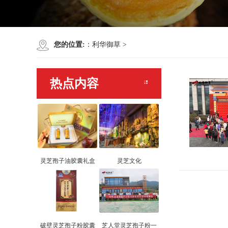
您的位置:
：
利华御草
>
热点内容
灵芝孢子油胶囊礼盒
灵芝文化
破壁灵芝孢子粉胶囊
芝人堂灵芝孢子粉一