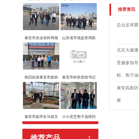
推荐资讯
总台足球赛
泰安市农业农村局领
山东省市场监管局陈
北京大健康
受邀参加市
粉、孢子油
热烈欢迎泰安市政协
泰安市科协党组书记
泰安高新区
展
泰安市副市长马保文
小小灵芝孢子油得到
推荐产品