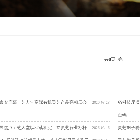
共
页
条
0
0
泰安启幕，芝人堂高端有机灵芝产品亮相展会
省科技厅项
2026-03-28
密码
展焦点：芝人堂以37载积淀，立灵芝行业标杆
灵芝孢子粉
2026-03-16