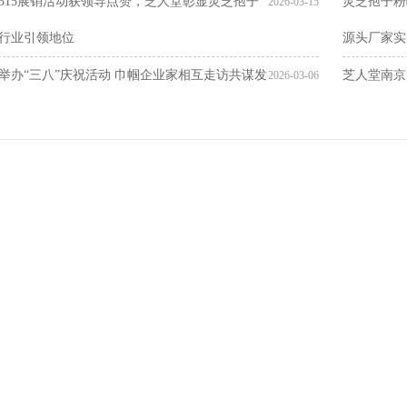
315展销活动获领导点赞，芝人堂彰显灵芝孢子
灵芝孢子粉
2026-03-15
行业引领地位
源头厂家实
举办“三八”庆祝活动 巾帼企业家相互走访共谋发
芝人堂南京
2026-03-06