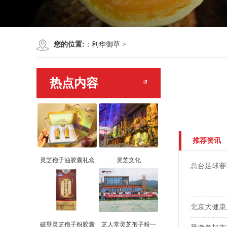
您的位置:
：
利华御草
>
热点内容
推荐资讯
灵芝孢子油胶囊礼盒
灵芝文化
总台足球赛
北京大健康
破壁灵芝孢子粉胶囊
芝人堂灵芝孢子粉一