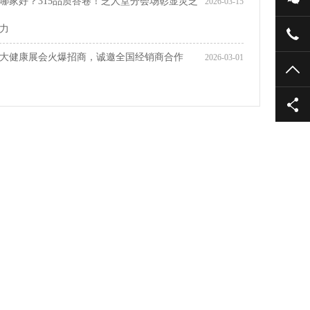
哪家好？315品质答卷！芝人堂分会场彰显灵芝
2026-03-15
力
大健康展会火爆招商，诚邀全国经销商合作
2026-03-01
TO